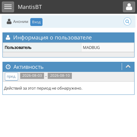
Toggle user menu
Toggle sidebar
MantisBT
Аноним
Вход
Информация о пользователе
Пользователь
MADBUG
Активность
..
2026-08-03
2026-08-10
пред.
Действий за этот период не обнаружено.