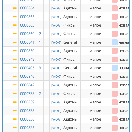
0000864
Аддоны
малое
новая
[
WOG
]
0000865
Аддоны
малое
новая
[
WOG
]
0000863
Фиксы
малое
новая
[
WOG
]
0000860
2
Фиксы
малое
новая
[
WOG
]
0000841
1
General
малое
назнач
[
WOG
]
0000850
Аддоны
малое
новая
[
WOG
]
0000849
Фиксы
малое
новая
[
WOG
]
0000405
3
General
малое
назнач
[
WOG
]
0000846
Фиксы
малое
новая
[
WOG
]
0000842
Аддоны
малое
новая
[
WOG
]
0000738
2
Фиксы
малое
новая
[
WOG
]
0000839
Аддоны
малое
новая
[
WOG
]
0000838
Аддоны
малое
новая
[
WOG
]
0000836
Аддоны
малое
новая
[
WOG
]
0000835
Аддоны
малое
новая
[
WOG
]