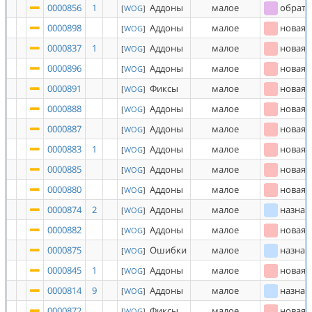
0000856
1
Аддоны
малое
обратн
[
WOG
]
0000898
Аддоны
малое
новая
[
WOG
]
0000837
1
Аддоны
малое
новая
[
WOG
]
0000896
Аддоны
малое
новая
[
WOG
]
0000891
Фиксы
малое
новая
[
WOG
]
0000888
Аддоны
малое
новая
[
WOG
]
0000887
Аддоны
малое
новая
[
WOG
]
0000883
1
Аддоны
малое
новая
[
WOG
]
0000885
Аддоны
малое
новая
[
WOG
]
0000880
Аддоны
малое
новая
[
WOG
]
0000874
2
Аддоны
малое
назнач
[
WOG
]
0000882
Аддоны
малое
новая
[
WOG
]
0000875
Ошибки
малое
назнач
[
WOG
]
0000845
1
Аддоны
малое
новая
[
WOG
]
0000814
9
Аддоны
малое
назнач
[
WOG
]
0000872
Фиксы
малое
новая
[
WOG
]