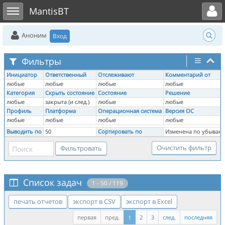
Toggle user menu
Toggle sidebar
MantisBT
Аноним
Вход
Фильтры
Инициатор
Ответственный
Отслеживают
Комментарий от
любые
любые
любые
любые
Категория
Скрыть состояние
Состояние
Решение
любые
закрыта (и след.)
любые
любые
Профиль
Платформа
Операционная система
Версия ОС
любые
любые
любые
любые
Выводить по
50
Сортировать по
Изменена по убыван
Список задач
1 - 50 / 119
печать отчетов
экспорт в CSV
экспорт в Excel
первая
пред.
1
2
3
след.
последняя