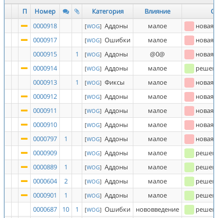
П
Номер
Категория
Влияние
Со
0000918
Аддоны
малое
новая
[
WOG
]
0000917
Ошибки
малое
новая
[
WOG
]
0000915
1
Аддоны
@0@
новая
[
WOG
]
0000914
Аддоны
малое
решен
[
WOG
]
0000913
1
Фиксы
малое
новая
[
WOG
]
0000912
Аддоны
малое
новая
[
WOG
]
0000911
Аддоны
малое
новая
[
WOG
]
0000910
Аддоны
малое
новая
[
WOG
]
0000797
1
Аддоны
малое
новая
[
WOG
]
0000909
Аддоны
малое
решен
[
WOG
]
0000889
1
Аддоны
малое
решен
[
WOG
]
0000604
2
Аддоны
малое
решен
[
WOG
]
0000901
1
Аддоны
малое
решен
[
WOG
]
0000687
10
1
Ошибки
нововведение
решен
[
WOG
]